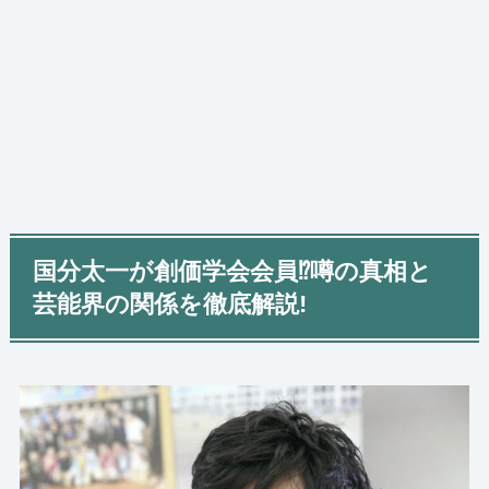
国分太一が創価学会会員⁉︎噂の真相と
芸能界の関係を徹底解説!