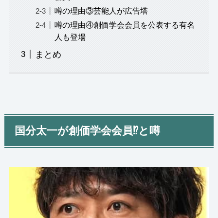
噂の理由③芸能人が広告塔
噂の理由④創価学会会員を公表する有名
人も登場
まとめ
国分太一が創価学会会員⁉︎と噂