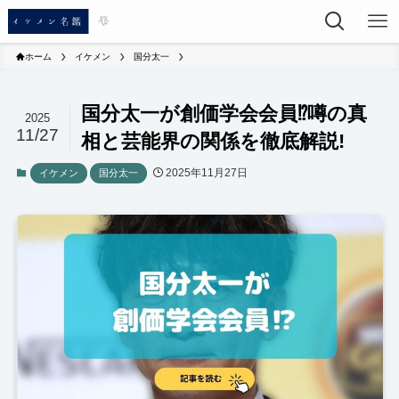
ホーム
イケメン
国分太一
国分太一が創価学会会員⁉︎噂の真
2025
11/27
相と芸能界の関係を徹底解説!
2025年11月27日
イケメン
国分太一