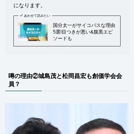
になります。
あわせて読みたい
国分太一がサイコパスな理由
5選!目つきが悪い&腹黒エピ
ソードも
噂の理由②城島茂と松岡
昌宏
も創価学会会
員？