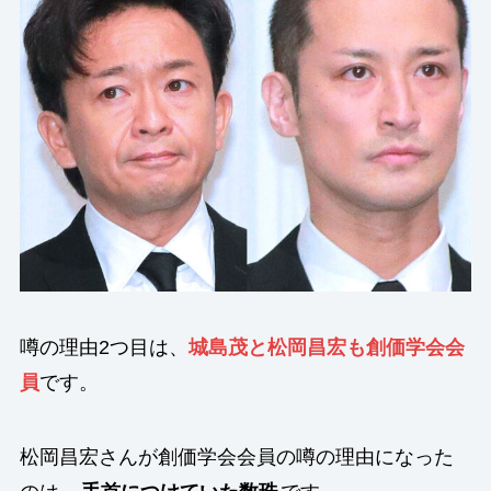
噂の理由2つ目は、
城島茂と松岡昌宏も創価学会会
員
です。
松岡昌宏さんが創価学会会員の噂の理由になった